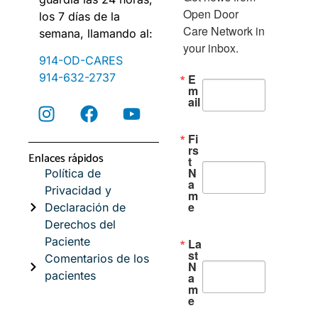
Open Door 
los 7 días de la
Care Network in 
semana, llamando al:
your inbox.
914-OD-CARES
914-632-2737
E
m
ail
Fi
rs
Enlaces rápidos
t
N
Política de
a
Privacidad y
m
e
Declaración de
Derechos del
Paciente
La
st
Comentarios de los
N
pacientes
a
m
e