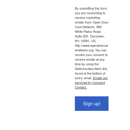
By submitting this form,
you are consenting to
receive marketing
emails from: Open Door
Care Network, 560
White Plains Road,
Suite 200, Tarrytown,
NY, 10591, US,
http://www.opendoorcar
enetwork.org. You can
revoke your consent to
receive emails at any
time by using the
SafeUnsubscribe® link,
found at the bottom of
every email.
Emails are
serviced by Constant
Contact.
Sign up!