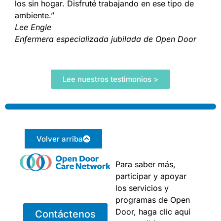
los
sin
hogar
.
Disfruté
trabajando
en
ese
tipo
de
ambiente
.”
Lee Engle
E
nfermera
especializada
jubilada
de
Open
Door
Lee nuestros testimonios >
Volver arriba
Para saber más,
participar y apoyar
los servicios y
programas de Open
Door, haga clic aquí
Contáctenos