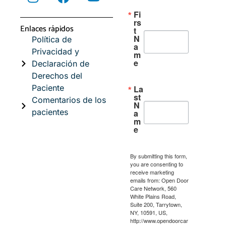
Fi
rs
Enlaces rápidos
t
N
Política de
a
Privacidad y
m
e
Declaración de
Derechos del
Paciente
La
st
Comentarios de los
N
pacientes
a
m
e
By submitting this form,
you are consenting to
receive marketing
emails from: Open Door
Care Network, 560
White Plains Road,
Suite 200, Tarrytown,
NY, 10591, US,
http://www.opendoorcar