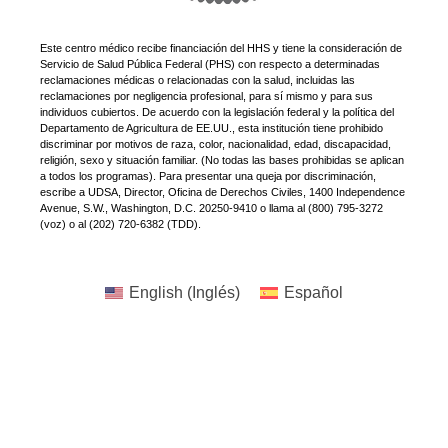
Este centro médico recibe financiación del HHS y tiene la consideración de
Servicio de Salud Pública Federal (PHS) con respecto a determinadas
reclamaciones médicas o relacionadas con la salud, incluidas las
reclamaciones por negligencia profesional, para sí mismo y para sus
individuos cubiertos. De acuerdo con la legislación federal y la política del
Departamento de Agricultura de EE.UU., esta institución tiene prohibido
discriminar por motivos de raza, color, nacionalidad, edad, discapacidad,
religión, sexo y situación familiar. (No todas las bases prohibidas se aplican
a todos los programas). Para presentar una queja por discriminación,
escribe a UDSA, Director, Oficina de Derechos Civiles, 1400 Independence
Avenue, S.W., Washington, D.C. 20250-9410 o llama al (800) 795-3272
(voz) o al (202) 720-6382 (TDD).
English
(
Inglés
)
Español