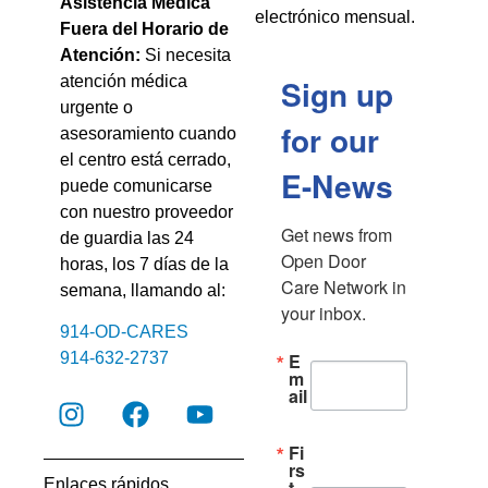
Asistencia Médica
electrónico mensual.
Fuera del Horario de
Atención:
Si necesita
atención médica
Sign up
urgente o
for our
asesoramiento cuando
el centro está cerrado,
E-News
puede comunicarse
con nuestro proveedor
Get news from 
de guardia las 24
Open Door 
horas, los 7 días de la
Care Network in 
semana, llamando al:
your inbox.
914-OD-CARES
E
914-632-2737
m
ail
Fi
rs
Enlaces rápidos
t