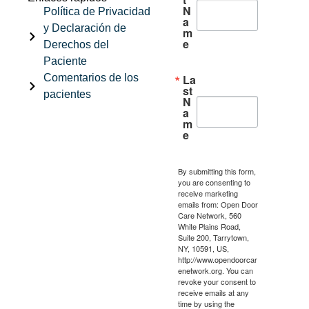
N
Política de Privacidad
a
y Declaración de
m
e
Derechos del
Paciente
Comentarios de los
La
st
pacientes
N
a
m
e
By submitting this form,
you are consenting to
receive marketing
emails from: Open Door
Care Network, 560
White Plains Road,
Suite 200, Tarrytown,
NY, 10591, US,
http://www.opendoorcar
enetwork.org. You can
revoke your consent to
receive emails at any
time by using the