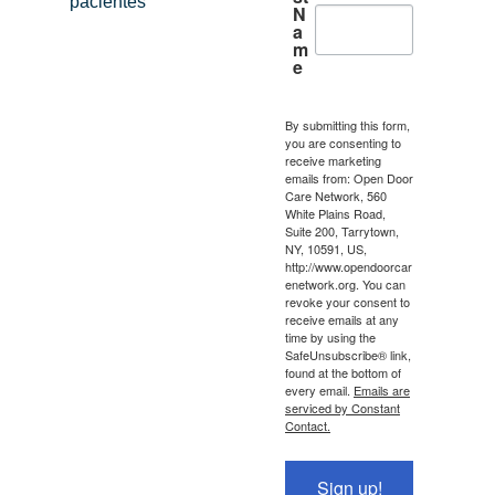
pacientes
N
a
m
e
By submitting this form,
you are consenting to
receive marketing
emails from: Open Door
Care Network, 560
White Plains Road,
Suite 200, Tarrytown,
NY, 10591, US,
http://www.opendoorcar
enetwork.org. You can
revoke your consent to
receive emails at any
time by using the
SafeUnsubscribe® link,
found at the bottom of
every email.
Emails are
serviced by Constant
Contact.
Sign up!