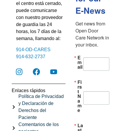
el centro está cerrado,
E-News
puede comunicarse
con nuestro proveedor
Get news from 
de guardia las 24
Open Door 
horas, los 7 días de la
Care Network in 
semana, llamando al:
your inbox.
914-OD-CARES
E
914-632-2737
m
ail
Fi
rs
Enlaces rápidos
t
N
Política de Privacidad
a
y Declaración de
m
e
Derechos del
Paciente
Comentarios de los
La
st